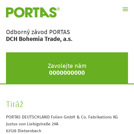
O nás
Odborný závod PORTAS
DCH Bohemia Trade, a.s.
Galerie
Renovační řešení
Akce
Zavolejte nám
0000000000
Kontakt
Tiráž
Tiráž
PORTAS DEUTSCHLAND Folien GmbH & Co. Fabrikations KG
Justus von Liebigstraße 29A
63128 Dietzenbach