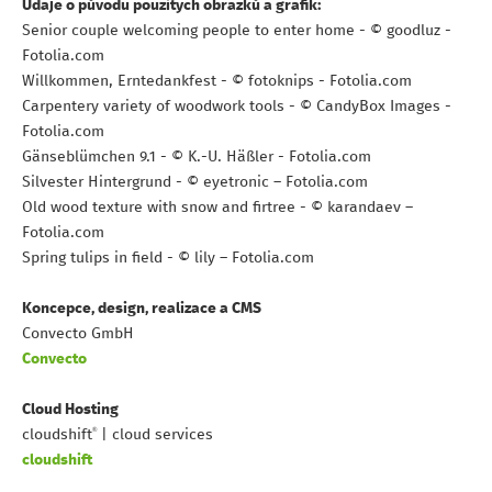
Údaje o původu použitých obrázků a grafik:
Senior couple welcoming people to enter home - © goodluz -
Fotolia.com
Willkommen, Erntedankfest - © fotoknips - Fotolia.com
Carpentery variety of woodwork tools - © CandyBox Images -
Fotolia.com
Gänseblümchen 9.1 - © K.-U. Häßler - Fotolia.com
Silvester Hintergrund - © eyetronic – Fotolia.com
Old wood texture with snow and firtree - © karandaev –
Fotolia.com
Spring tulips in field - © lily – Fotolia.com
Koncepce, design, realizace a CMS
Convecto GmbH
Convecto
Cloud Hosting
®
cloudshift
| cloud services
cloudshift