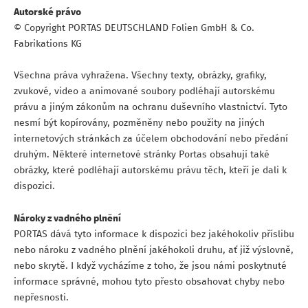
Autorské právo
© Copyright PORTAS DEUTSCHLAND Folien GmbH & Co.
Fabrikations KG
Všechna práva vyhražena. Všechny texty, obrázky, grafiky,
zvukové, video a animované soubory podléhají autorskému
právu a jiným zákonům na ochranu duševního vlastnictví. Tyto
nesmí být kopírovány, pozměněny nebo použity na jiných
internetových stránkách za účelem obchodování nebo předání
druhým. Některé internetové stránky Portas obsahují také
obrázky, které podléhají autorskému právu těch, kteří je dali k
dispozici.
Nároky z vadného plnění
PORTAS dává tyto informace k dispozici bez jakéhokoliv příslibu
nebo nároku z vadného plnění jakéhokoli druhu, ať již výslovně,
nebo skrytě. I když vycházíme z toho, že jsou námi poskytnuté
informace správné, mohou tyto přesto obsahovat chyby nebo
nepřesnosti.