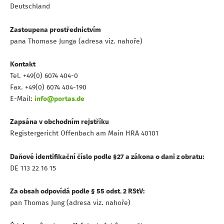
Deutschland
Zastoupena prostřednictvím
pana Thomase Junga (adresa viz. nahoře)
Kontakt
Tel. +49(0) 6074 404-0
Fax. +49(0) 6074 404-190
E-Mail:
info@portas.de
Zapsána v obchodním rejstříku
Registergericht Offenbach am Main HRA 40101
Daňové identifikační číslo podle §27 a zákona o dani z obratu:
DE 113 22 16 15
Za obsah odpovídá podle § 55 odst. 2 RStV:
pan Thomas Jung (adresa viz. nahoře)