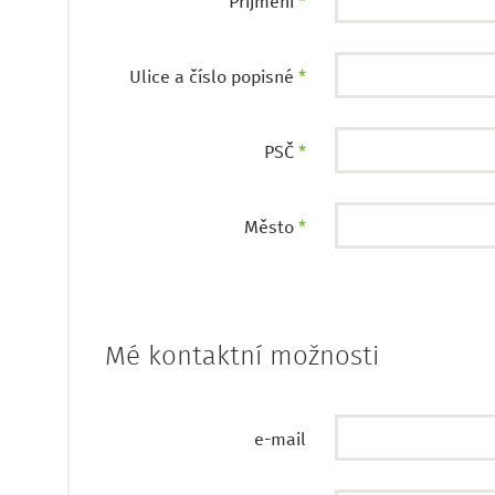
Příjmení
*
Ulice a číslo popisné
*
PSČ
*
Město
*
Mé kontaktní možnosti
e-mail