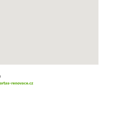
0
rtas-renovace.cz