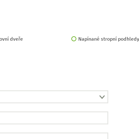
vní dveře
Napínané stropní podhled