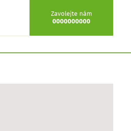
Zavolejte nám
0000000000
O nás
Galerie
Renovační řešení
Akce
Kontakt
Tiráž