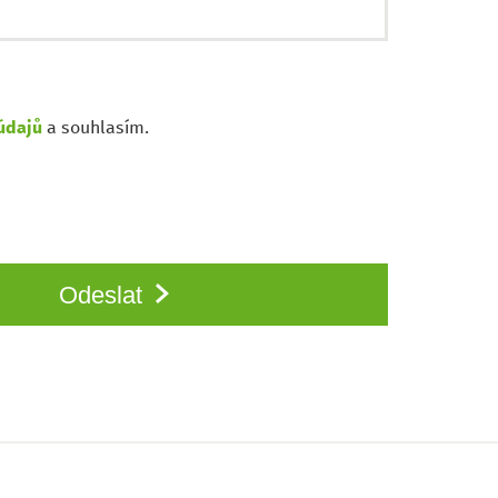
údajů
a souhlasím.
Odeslat