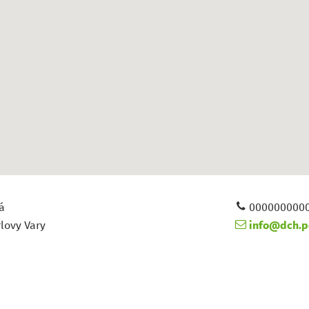
á
000000000
lovy Vary
info@dch.po