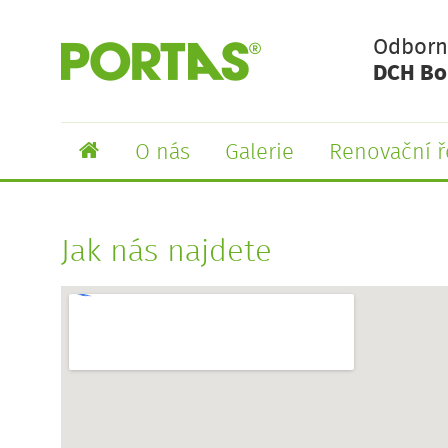
Odborn
DCH Boh
O nás
Galerie
Renovační ř
Jak nás najdete